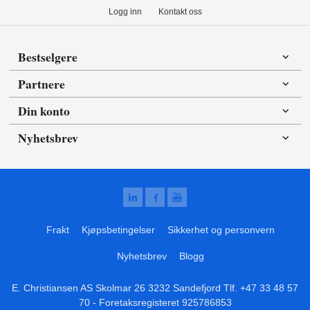
Logg inn
Kontakt oss
Bestselgere
Partnere
Din konto
Nyhetsbrev
Frakt
Kjøpsbetingelser
Sikkerhet og personvern
Nyhetsbrev
Blogg
E. Christiansen AS Skolmar 26 3232 Sandefjord Tlf.
+47 33 48 57
70
- Foretaksregisteret 925786853