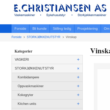
Gå
til
innholdet
Forside
Bli kunde
Stilling ledig
Prosjektering
Om 
Forside
STORKJØKKENUTSTYR
Vinskap
Vinsk
Kategorier
VASKERI
STORKJØKKENUTSTYR
Kombidampere
Oppvaskmaskiner
Kokegryter
Kitchen units