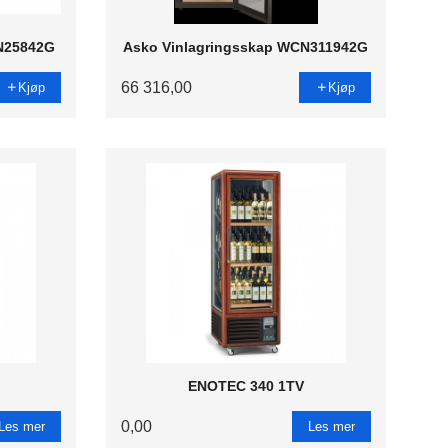
N25842G
Asko Vinlagringsskap WCN311942G
66 316,00
Kjøp
Kjøp
P
ENOTEC 340 1TV
0,00
Les mer
Les mer