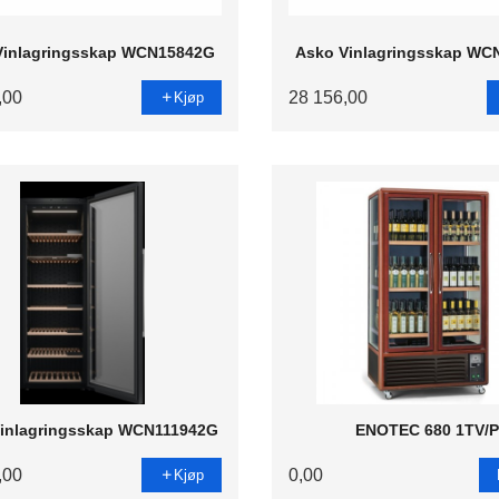
Vinlagringsskap WCN15842G
Asko Vinlagringsskap WC
,00
28 156,00
Kjøp
inlagringsskap WCN111942G
ENOTEC 680 1TV/
,00
0,00
Kjøp