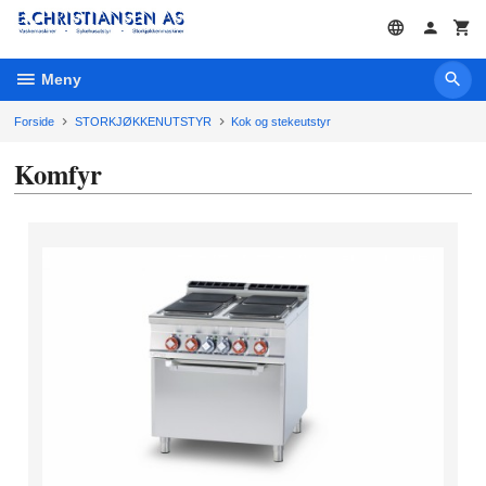
Gå
til
innholdet
Meny
Forside
STORKJØKKENUTSTYR
Kok og stekeutstyr
Komfyr