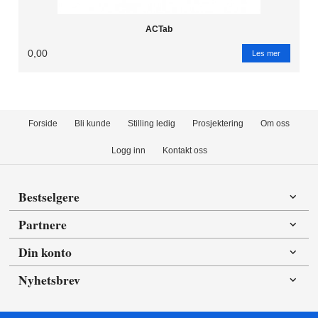
ACTab
0,00
Les mer
Forside
Bli kunde
Stilling ledig
Prosjektering
Om oss
Logg inn
Kontakt oss
Bestselgere
Partnere
Din konto
Nyhetsbrev