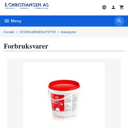
Gå
til
innholdet
Meny
Forside
STORKJØKKENUTSTYR
Kokegryter
Forbruksvarer