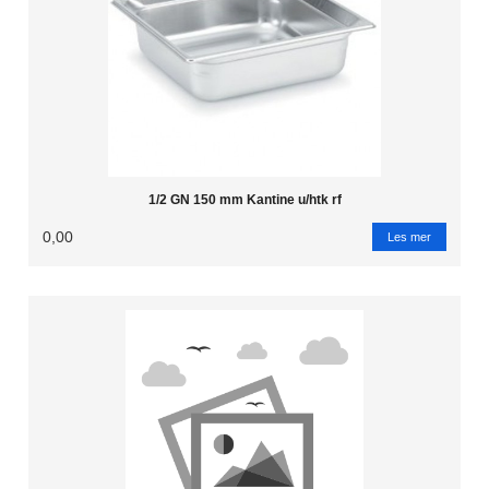
1/2 GN 150 mm Kantine u/htk rf
0,00
Les mer