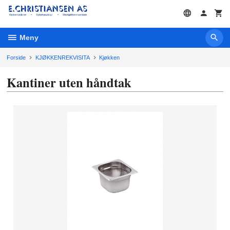
Gå
til
innholdet
Meny
Forside
KJØKKENREKVISITA
Kjøkken
Kantiner uten håndtak