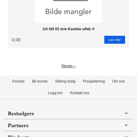
2/4 GN 65 mm Kantine u/htk rf
0,00
Les mer
Neste ›
Forside
Bli kunde
Stilling ledig
Prosjektering
Om oss
Logg inn
Kontakt oss
Bestselgere
Partnere
Din konto