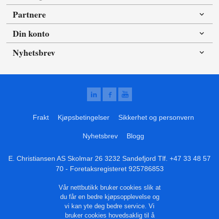
Partnere
Din konto
Nyhetsbrev
Frakt
Kjøpsbetingelser
Sikkerhet og personvern
Nyhetsbrev
Blogg
E. Christiansen AS Skolmar 26 3232 Sandefjord Tlf.
+47 33 48 57
70
- Foretaksregisteret 925786853
Vår nettbutikk bruker cookies slik at
du får en bedre kjøpsopplevelse og
vi kan yte deg bedre service. Vi
bruker cookies hovedsaklig til å