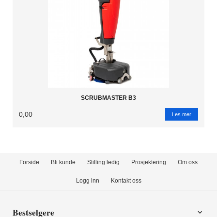
SCRUBMASTER B3
0,00
Les mer
Forside
Bli kunde
Stilling ledig
Prosjektering
Om oss
Logg inn
Kontakt oss
Bestselgere