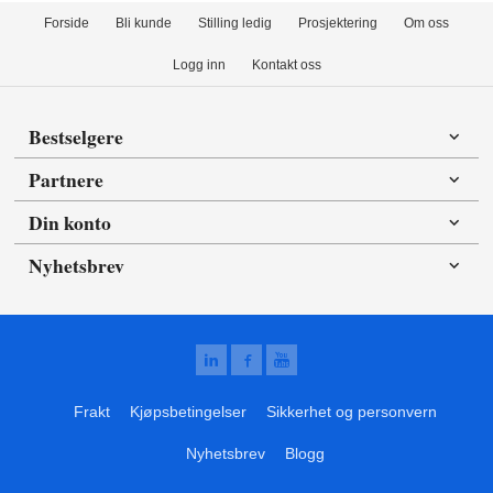
Forside
Bli kunde
Stilling ledig
Prosjektering
Om oss
Logg inn
Kontakt oss
Bestselgere
Partnere
Din konto
Nyhetsbrev
Frakt
Kjøpsbetingelser
Sikkerhet og personvern
Nyhetsbrev
Blogg