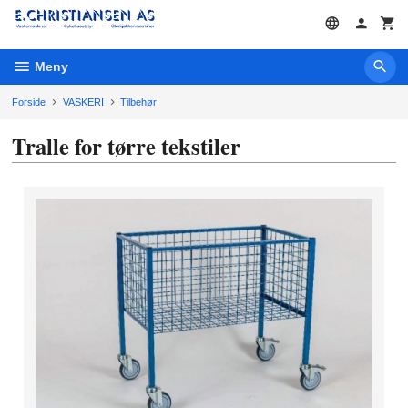
Gå
til
innholdet
Meny
Forside
VASKERI
Tilbehør
Tralle for tørre tekstiler