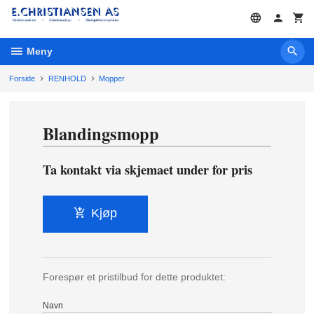
Gå
til
innholdet
Meny
Forside
RENHOLD
Mopper
Blandingsmopp
Ta kontakt via skjemaet under for pris
Kjøp
Forespør et pristilbud for dette produktet:
Navn