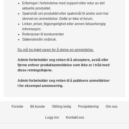
Erfaringer i forbindelse med support eller retur av det
aktuelle produktet.
Spørsmål om produktet eller spørsmål til andre som har
skrevet en anmeldelse. Dette er ikke et forum.
Linker, priser, tilgjengelighet eller annen tidsavhengig
informasjon.
Referanser til konkurrenter
Støtende/ufin ordbruk.
Du må ha kjøpt varen for å skrive en anmeldelse.
Admin forbeholder seg retten til å akseptere, avslå eller
fjerne enhver produktanmeldelse som ikke er i tråd med
disse retningslinjene.
Admin forbeholder seg retten til å publisere anmeldelser
i for eksempel annonsering.
Forside
Bli kunde
Stilling ledig
Prosjektering
Om oss
Logg inn
Kontakt oss