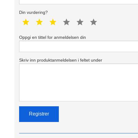
Din vurdering?
1 star
2 star
3 star
4 star
5 star
6 star
Oppgi en tittel for anmeldelsen din
Skriv inn produktanmeldelsen i feltet under