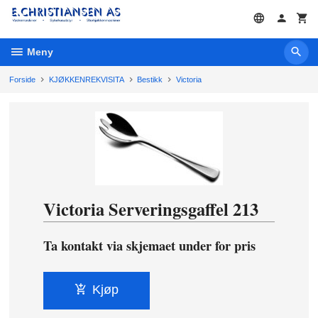
Gå
til
innholdet
Meny
Forside
KJØKKENREKVISITA
Bestikk
Victoria
Victoria Serveringsgaffel 213
Ta kontakt via skjemaet under for pris
Kjøp