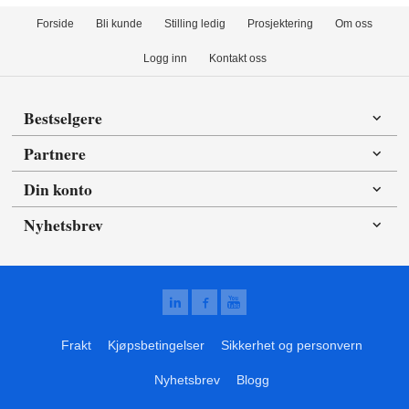
Forside
Bli kunde
Stilling ledig
Prosjektering
Om oss
Logg inn
Kontakt oss
Bestselgere
Partnere
Din konto
Nyhetsbrev
Frakt
Kjøpsbetingelser
Sikkerhet og personvern
Nyhetsbrev
Blogg