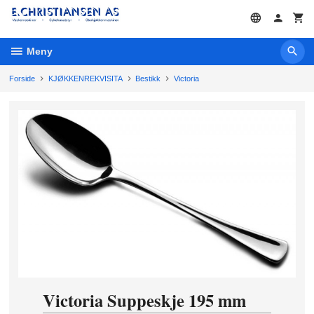
Gå
til
innholdet
Meny
Forside
KJØKKENREKVISITA
Bestikk
Victoria
Victoria Suppeskje 195 mm