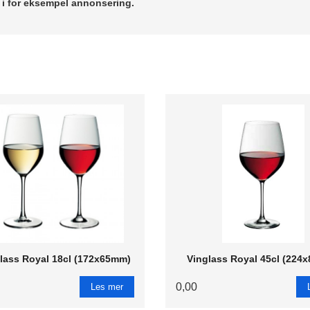
r i for eksempel annonsering.
lass Royal 18cl (172x65mm)
Vinglass Royal 45cl (224
0,00
Les mer