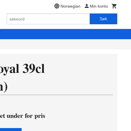
Norwegian
Min konto
Søk
oyal 39cl
m)
et under for pris