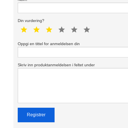
Din vurdering?
1 star
2 star
3 star
4 star
5 star
6 star
Oppgi en tittel for anmeldelsen din
Skriv inn produktanmeldelsen i feltet under