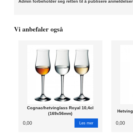
Admin forbeholder seg retten til å publisere anmeldelse
Vi anbefaler også
Cognac/hetvinglass Royal 10,4cl
Hetving
(169x56mm)
0,00
0,00
Les mer