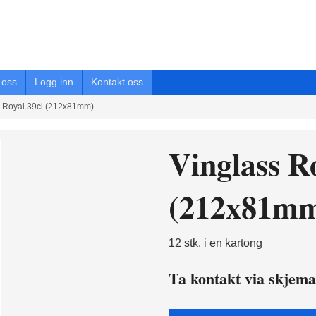
oss
Logg inn
Kontakt oss
s Royal 39cl (212x81mm)
Vinglass R
(212x81m
12 stk. i en kartong
Ta kontakt via skjema