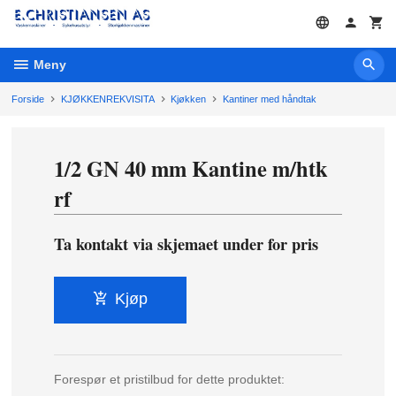
Gå
til
innholdet
Meny
Forside
KJØKKENREKVISITA
Kjøkken
Kantiner med håndtak
1/2 GN 40 mm Kantine m/htk
rf
Ta kontakt via skjemaet under for pris
Kjøp
Forespør et pristilbud for dette produktet: