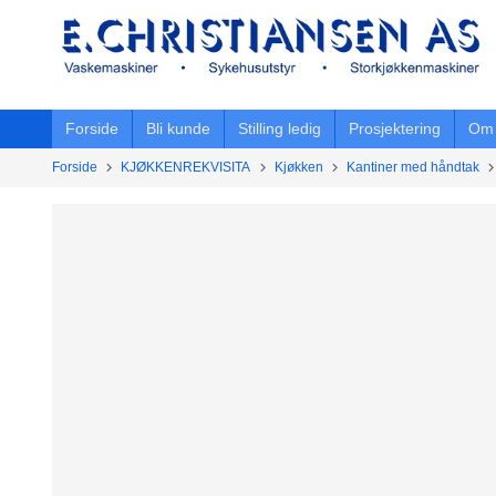
Gå
til
innholdet
Forside
Bli kunde
Stilling ledig
Prosjektering
Om 
Forside
KJØKKENREKVISITA
Kjøkken
Kantiner med håndtak