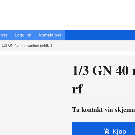
oss
Logg inn
Kontakt oss
1/3 GN 40 mm Kantine m/htk rf
1/3 GN 40
rf
Ta kontakt via skjema
Kjøp