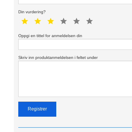
Din vurdering?
1 star
2 star
3 star
4 star
5 star
6 star
Oppgi en tittel for anmeldelsen din
Skriv inn produktanmeldelsen i feltet under