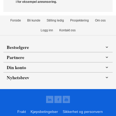
i for eksempel annonsering.
Forside
Bli kunde
Stilling ledig
Prosjektering
Om oss
Logg inn
Kontakt oss
Bestselgere
Partnere
Din konto
Nyhetsbrev
Frakt
Kjøpsbetingelser
Sikkerhet og personvern