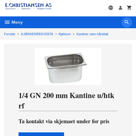
Gå
til
innholdet
Meny
Forside
KJØKKENREKVISITA
Kjøkken
Kantiner uten håndtak
1/4 GN 200 mm Kantine u/htk
rf
Ta kontakt via skjemaet under for pris