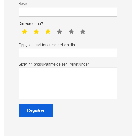
Navn
Din vurdering?
1 star
2 star
3 star
4 star
5 star
6 star
Oppgi en tittel for anmeldelsen din
Skriv inn produktanmeldelsen i feltet under