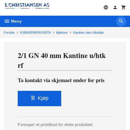
Gå
til
innholdet
Meny
Forside
KJØKKENREKVISITA
Kjøkken
Kantiner uten håndtak
2/1 GN 40 mm Kantine u/htk
rf
Ta kontakt via skjemaet under for pris
Kjøp
Forespør et pristilbud for dette produktet: