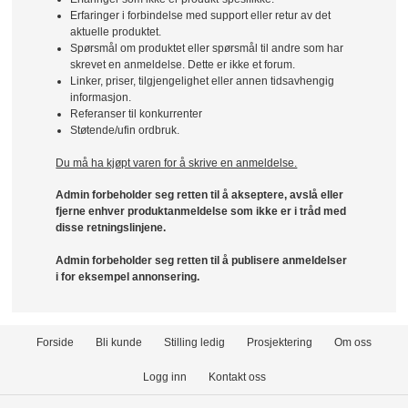
Erfaringer i forbindelse med support eller retur av det
aktuelle produktet.
Spørsmål om produktet eller spørsmål til andre som har
skrevet en anmeldelse. Dette er ikke et forum.
Linker, priser, tilgjengelighet eller annen tidsavhengig
informasjon.
Referanser til konkurrenter
Støtende/ufin ordbruk.
Du må ha kjøpt varen for å skrive en anmeldelse.
Admin forbeholder seg retten til å akseptere, avslå eller
fjerne enhver produktanmeldelse som ikke er i tråd med
disse retningslinjene.
Admin forbeholder seg retten til å publisere anmeldelser
i for eksempel annonsering.
Forside
Bli kunde
Stilling ledig
Prosjektering
Om oss
Logg inn
Kontakt oss