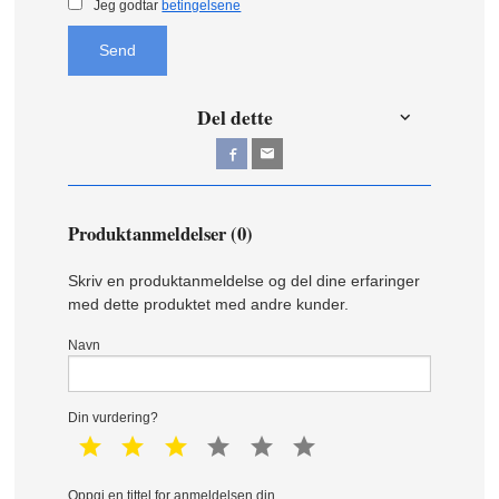
Jeg godtar
betingelsene
Send
Del dette
Produktanmeldelser (0)
Skriv en produktanmeldelse og del dine erfaringer
med dette produktet med andre kunder.
Navn
Din vurdering?
1 star
2 star
3 star
4 star
5 star
6 star
Oppgi en tittel for anmeldelsen din