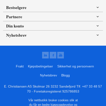
Bestselgere
Partnere
Din konto
Nyhetsbrev
Frakt
Kjøpsbetingelser
Sikkerhet og personvern
Nyhetsbrev
Blogg
E. Christiansen AS Skolmar 26 3232 Sandefjord Tlf.
+47 33 48 57
70
- Foretaksregisteret 925786853
Vår nettbutikk bruker cookies slik at
du får en bedre kjøpsopplevelse og