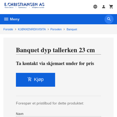
Gå
til
innholdet
Meny
Forside
KJØKKENREKVISITA
Porselen
Banquet
Banquet dyp tallerken 23 cm
Ta kontakt via skjemaet under for pris
Kjøp
Forespør et pristilbud for dette produktet:
Navn