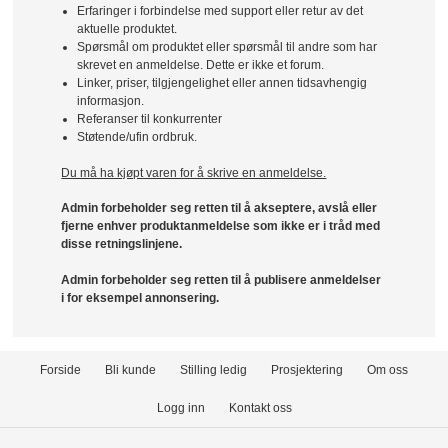
Erfaringer i forbindelse med support eller retur av det
aktuelle produktet.
Spørsmål om produktet eller spørsmål til andre som har
skrevet en anmeldelse. Dette er ikke et forum.
Linker, priser, tilgjengelighet eller annen tidsavhengig
informasjon.
Referanser til konkurrenter
Støtende/ufin ordbruk.
Du må ha kjøpt varen for å skrive en anmeldelse.
Admin forbeholder seg retten til å akseptere, avslå eller
fjerne enhver produktanmeldelse som ikke er i tråd med
disse retningslinjene.
Admin forbeholder seg retten til å publisere anmeldelser
i for eksempel annonsering.
Forside
Bli kunde
Stilling ledig
Prosjektering
Om oss
Logg inn
Kontakt oss