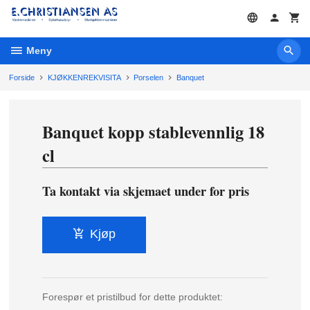
Gå
til
innholdet
Meny
Forside
KJØKKENREKVISITA
Porselen
Banquet
Banquet kopp stablevennlig 18
cl
Ta kontakt via skjemaet under for pris
Kjøp
Forespør et pristilbud for dette produktet: