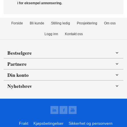
i for eksempel annonsering.
Forside
Bli kunde
Stilling ledig
Prosjektering
Om oss
Logg inn
Kontakt oss
Bestselgere
Partnere
Din konto
Nyhetsbrev
Frakt
Kjøpsbetingelser
Sikkerhet og personvern