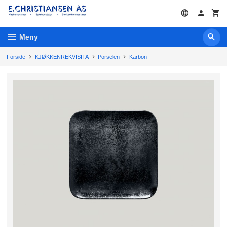
Gå
til
innholdet
Meny
Forside
KJØKKENREKVISITA
Porselen
Karbon