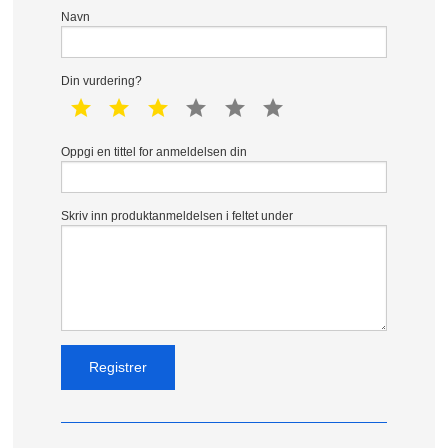
Navn
Din vurdering?
1 star
2 star
3 star
4 star
5 star
6 star
Oppgi en tittel for anmeldelsen din
Skriv inn produktanmeldelsen i feltet under