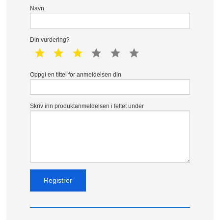
Navn
Din vurdering?
1 star
2 star
3 star
4 star
5 star
6 star
Oppgi en tittel for anmeldelsen din
Skriv inn produktanmeldelsen i feltet under