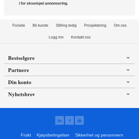
i for eksempel annonsering.
Forside
Bli kunde
Stilling ledig
Prosjektering
Om oss
Logg inn
Kontakt oss
Bestselgere
Partnere
Din konto
Nyhetsbrev
Frakt
Kjøpsbetingelser
Sikkerhet og personvern