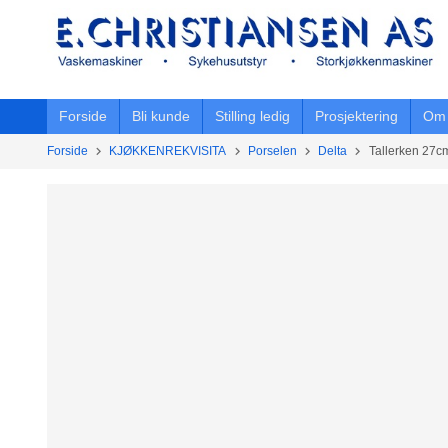
Gå
til
innholdet
Forside
Bli kunde
Stilling ledig
Prosjektering
Om 
Forside
KJØKKENREKVISITA
Porselen
Delta
Tallerken 27c