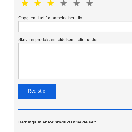
1 star
2 star
3 star
4 star
5 star
6 star
Oppgi en tittel for anmeldelsen din
Skriv inn produktanmeldelsen i feltet under
Retningslinjer for produktanmeldelser: