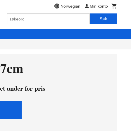
Norwegian
Min konto
Søk
27cm
et under for pris