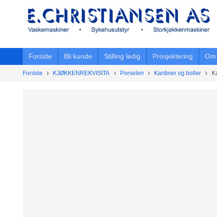
Gå
til
innholdet
Forside
Bli kunde
Stilling ledig
Prosjektering
Om 
Forside
KJØKKENREKVISITA
Porselen
Kantiner og boller
K