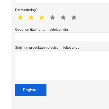
Din vurdering?
1 star
2 star
3 star
4 star
5 star
6 star
Oppgi en tittel for anmeldelsen din
Skriv inn produktanmeldelsen i feltet under