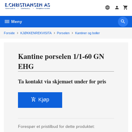
Gå
til
innholdet
Meny
Forside
KJØKKENREKVISITA
Porselen
Kantiner og boller
Kantine porselen 1/1-60 GN
EHG
Ta kontakt via skjemaet under for pris
Kjøp
Forespør et pristilbud for dette produktet: