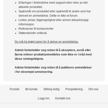
Erfaringer i forbindelse med support eller retur av det
aktuelle produktet.
Spørsmål om produktet eller spørsmål til andre som har
skrevet en anmeldelse. Dette er ikke et forum.
Linker, priser, tilgjengelighet eller annen tidsavhengig
informasjon.
Referanser til konkurrenter
Støtende/ufin ordbruk.
Du må ha kjøpt varen for å skrive en anmeldelse.
Admin forbeholder seg retten til å akseptere, avslå eller
fjerne enhver produktanmeldelse som ikke er i tråd med
disse retningslinjene.
Admin forbeholder seg retten til å publisere anmeldelser
i for eksempel annonsering.
Forside
Bli kunde
Stilling ledig
Prosjektering
Om oss
Logg inn
Kontakt oss