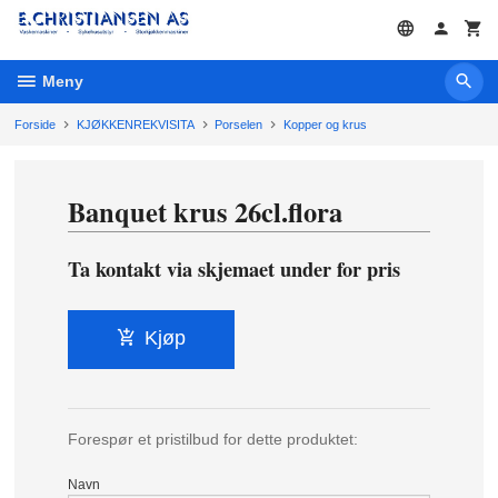
Gå
til
innholdet
Meny
Forside
KJØKKENREKVISITA
Porselen
Kopper og krus
Banquet krus 26cl.flora
Ta kontakt via skjemaet under for pris
Kjøp
Forespør et pristilbud for dette produktet:
Navn