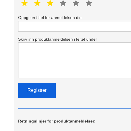
1 star
2 star
3 star
4 star
5 star
6 star
Oppgi en tittel for anmeldelsen din
Skriv inn produktanmeldelsen i feltet under
Retningslinjer for produktanmeldelser: