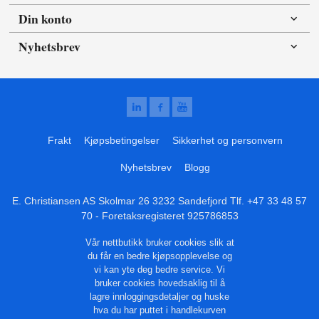
Din konto
Nyhetsbrev
Frakt
Kjøpsbetingelser
Sikkerhet og personvern
Nyhetsbrev
Blogg
E. Christiansen AS Skolmar 26 3232 Sandefjord Tlf.
+47 33 48 57
70
- Foretaksregisteret 925786853
Vår nettbutikk bruker cookies slik at
du får en bedre kjøpsopplevelse og
vi kan yte deg bedre service. Vi
bruker cookies hovedsaklig til å
lagre innloggingsdetaljer og huske
hva du har puttet i handlekurven