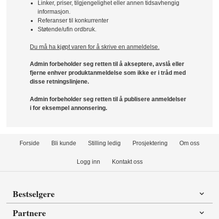
Linker, priser, tilgjengelighet eller annen tidsavhengig
informasjon.
Referanser til konkurrenter
Støtende/ufin ordbruk.
Du må ha kjøpt varen for å skrive en anmeldelse.
Admin forbeholder seg retten til å akseptere, avslå eller
fjerne enhver produktanmeldelse som ikke er i tråd med
disse retningslinjene.
Admin forbeholder seg retten til å publisere anmeldelser
i for eksempel annonsering.
Forside
Bli kunde
Stilling ledig
Prosjektering
Om oss
Logg inn
Kontakt oss
Bestselgere
Partnere