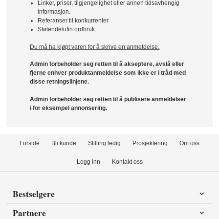
Linker, priser, tilgjengelighet eller annen tidsavhengig
informasjon.
Referanser til konkurrenter
Støtende/ufin ordbruk.
Du må ha kjøpt varen for å skrive en anmeldelse.
Admin forbeholder seg retten til å akseptere, avslå eller
fjerne enhver produktanmeldelse som ikke er i tråd med
disse retningslinjene.
Admin forbeholder seg retten til å publisere anmeldelser
i for eksempel annonsering.
Forside
Bli kunde
Stilling ledig
Prosjektering
Om oss
Logg inn
Kontakt oss
Bestselgere
Partnere