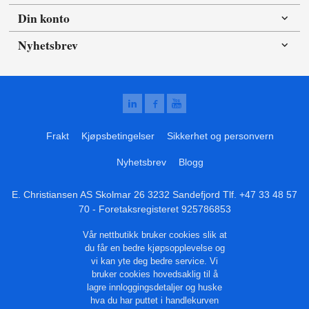
Din konto
Nyhetsbrev
Frakt
Kjøpsbetingelser
Sikkerhet og personvern
Nyhetsbrev
Blogg
E. Christiansen AS Skolmar 26 3232 Sandefjord Tlf.
+47 33 48 57
70
- Foretaksregisteret 925786853
Vår nettbutikk bruker cookies slik at
du får en bedre kjøpsopplevelse og
vi kan yte deg bedre service. Vi
bruker cookies hovedsaklig til å
lagre innloggingsdetaljer og huske
hva du har puttet i handlekurven