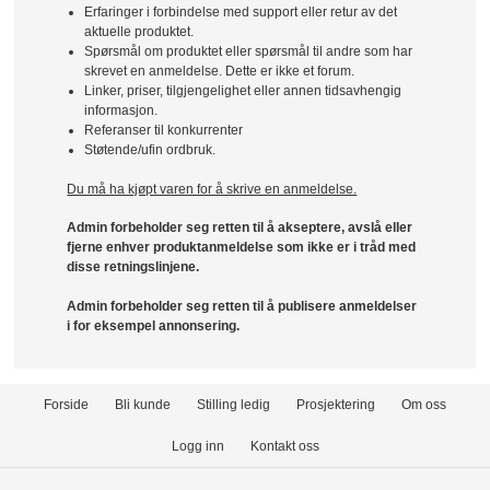
Erfaringer i forbindelse med support eller retur av det
aktuelle produktet.
Spørsmål om produktet eller spørsmål til andre som har
skrevet en anmeldelse. Dette er ikke et forum.
Linker, priser, tilgjengelighet eller annen tidsavhengig
informasjon.
Referanser til konkurrenter
Støtende/ufin ordbruk.
Du må ha kjøpt varen for å skrive en anmeldelse.
Admin forbeholder seg retten til å akseptere, avslå eller
fjerne enhver produktanmeldelse som ikke er i tråd med
disse retningslinjene.
Admin forbeholder seg retten til å publisere anmeldelser
i for eksempel annonsering.
Forside
Bli kunde
Stilling ledig
Prosjektering
Om oss
Logg inn
Kontakt oss