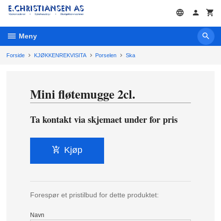
Gå
til
innholdet
Meny
Forside
KJØKKENREKVISITA
Porselen
Ska
Mini fløtemugge 2cl.
Ta kontakt via skjemaet under for pris
Kjøp
Forespør et pristilbud for dette produktet:
Navn