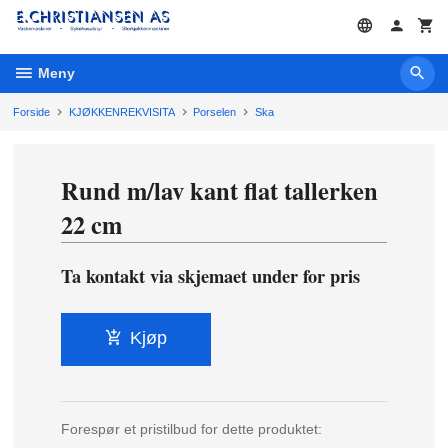
Gå
til
innholdet
Meny
Forside
KJØKKENREKVISITA
Porselen
Ska
Rund m/lav kant flat tallerken
22 cm
Ta kontakt via skjemaet under for pris
Kjøp
Forespør et pristilbud for dette produktet: