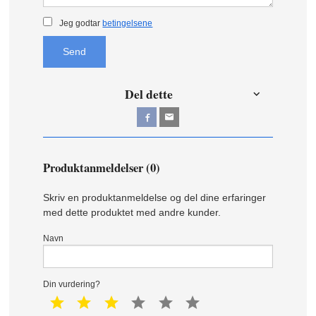
Jeg godtar
betingelsene
Send
Del dette
Produktanmeldelser (0)
Skriv en produktanmeldelse og del dine erfaringer
med dette produktet med andre kunder.
Navn
Din vurdering?
1 star
2 star
3 star
4 star
5 star
6 star