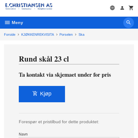
Gå
til
innholdet
Meny
Forside
KJØKKENREKVISITA
Porselen
Ska
Rund skål 23 cl
Ta kontakt via skjemaet under for pris
Kjøp
Forespør et pristilbud for dette produktet:
Navn