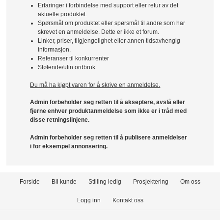
Erfaringer i forbindelse med support eller retur av det
aktuelle produktet.
Spørsmål om produktet eller spørsmål til andre som har
skrevet en anmeldelse. Dette er ikke et forum.
Linker, priser, tilgjengelighet eller annen tidsavhengig
informasjon.
Referanser til konkurrenter
Støtende/ufin ordbruk.
Du må ha kjøpt varen for å skrive en anmeldelse.
Admin forbeholder seg retten til å akseptere, avslå eller
fjerne enhver produktanmeldelse som ikke er i tråd med
disse retningslinjene.
Admin forbeholder seg retten til å publisere anmeldelser
i for eksempel annonsering.
Forside
Bli kunde
Stilling ledig
Prosjektering
Om oss
Logg inn
Kontakt oss