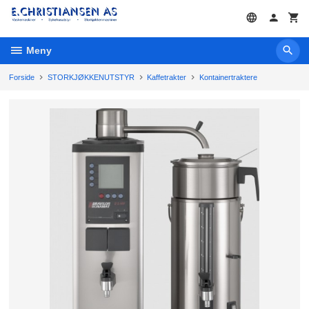
Gå
til
innholdet
Meny
Forside
STORKJØKKENUTSTYR
Kaffetrakter
Kontainertraktere