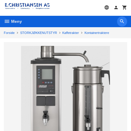
Gå
til
innholdet
Meny
Forside
STORKJØKKENUTSTYR
Kaffetrakter
Kontainertraktere