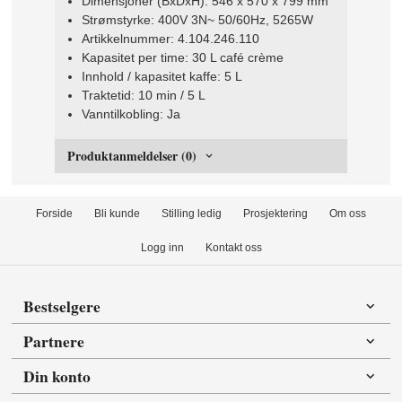
Dimensjoner (BxDxH): 546 x 570 x 799 mm
Strømstyrke: 400V 3N~ 50/60Hz, 5265W
Artikkelnummer: 4.104.246.110
Kapasitet per time: 30 L café crème
Innhold / kapasitet kaffe: 5 L
Traktetid: 10 min / 5 L
Vanntilkobling: Ja
Produktanmeldelser (0)
Forside
Bli kunde
Stilling ledig
Prosjektering
Om oss
Logg inn
Kontakt oss
Bestselgere
Partnere
Din konto