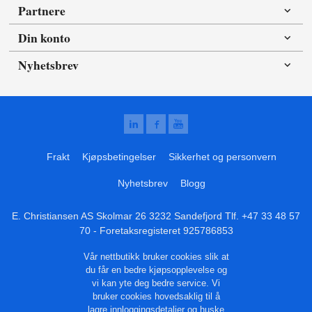
Partnere
Din konto
Nyhetsbrev
Frakt
Kjøpsbetingelser
Sikkerhet og personvern
Nyhetsbrev
Blogg
E. Christiansen AS Skolmar 26 3232 Sandefjord Tlf.
+47 33 48 57
70
- Foretaksregisteret 925786853
Vår nettbutikk bruker cookies slik at
du får en bedre kjøpsopplevelse og
vi kan yte deg bedre service. Vi
bruker cookies hovedsaklig til å
lagre innloggingsdetaljer og huske