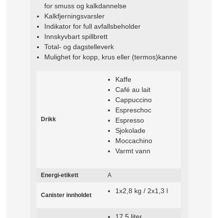
for smuss og kalkdannelse
Kalkfjerningsvarsler
Indikator for full avfallsbeholder
Innskyvbart spillbrett
Total- og dagstelleverk
Mulighet for kopp, krus eller (termos)kanne
Kaffe
Café au lait
Cappuccino
Espreschoc
Drikk
Espresso
Sjokolade
Moccachino
Varmt vann
Energi-etikett
A
1x2,8 kg / 2x1,3 l
Canister innholdet
17,5 liter