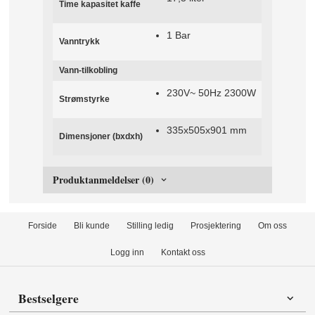
Time kapasitet kaffe
1 Bar
Vanntrykk
Vann-tilkobling
230V~ 50Hz 2300W
Strømstyrke
335x505x901 mm
Dimensjoner (bxdxh)
Produktanmeldelser (0)
Forside
Bli kunde
Stilling ledig
Prosjektering
Om oss
Logg inn
Kontakt oss
Bestselgere