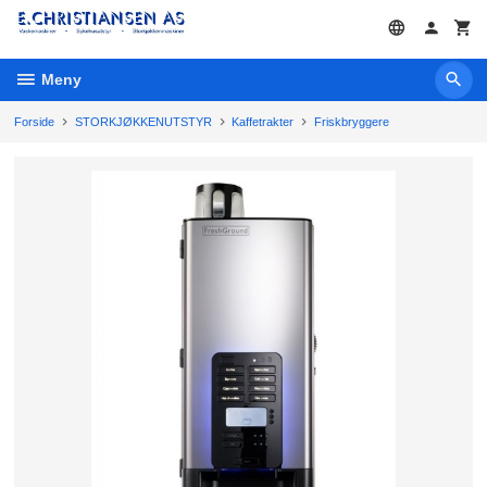
Gå
til
innholdet
Meny
Forside
STORKJØKKENUTSTYR
Kaffetrakter
Friskbryggere