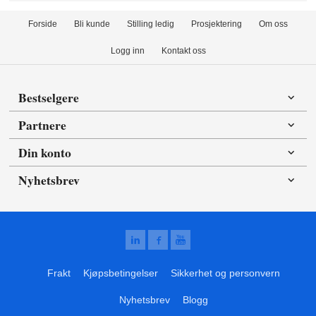
Forside
Bli kunde
Stilling ledig
Prosjektering
Om oss
Logg inn
Kontakt oss
Bestselgere
Partnere
Din konto
Nyhetsbrev
Frakt
Kjøpsbetingelser
Sikkerhet og personvern
Nyhetsbrev
Blogg