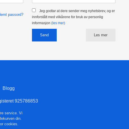
Jeg godtar at dere sender meg nyhetsbrev, og er
lemt passord?
innforstått med vilkårene for bruk av personlig
informasjon
(les mer)
Les mer
Blogg
gisteret 925786853
re service. Vi
dlekurven din.
for cookies.