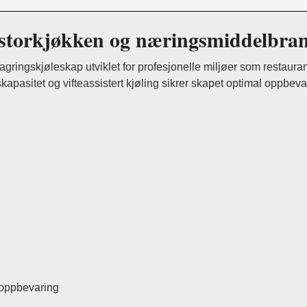
or storkjøkken og næringsmiddelbra
ingskjøleskap utviklet for profesjonelle miljøer som restaurante
ngskapasitet og vifteassistert kjøling sikrer skapet optimal oppbe
loppbevaring