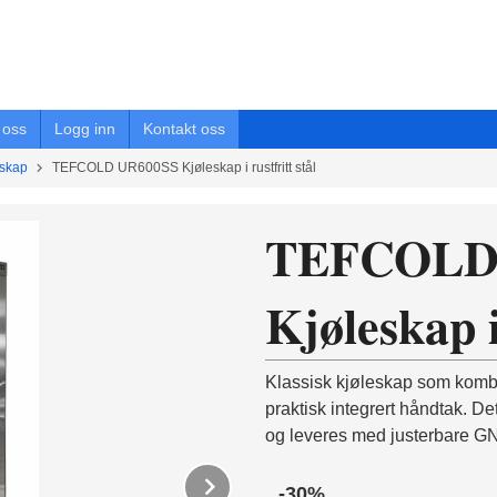
oss
Logg inn
Kontakt oss
eskap
TEFCOLD UR600SS Kjøleskap i rustfritt stål
TEFCOLD
Kjøleskap i
Klassisk kjøleskap som kombin
praktisk integrert håndtak. De
og leveres med justerbare GN2
Next
-30%