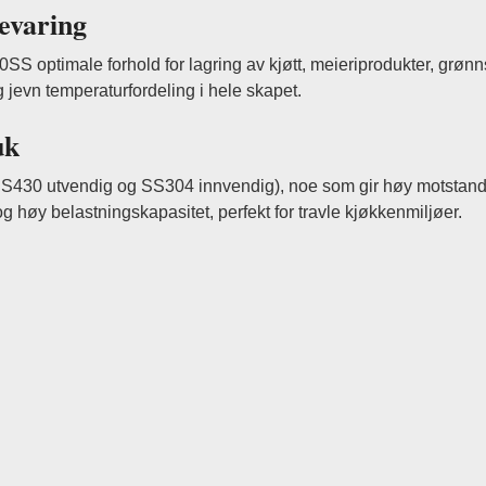
evaring
00SS optimale forhold for lagring av kjøtt, meieriprodukter, grønn
g jevn temperaturfordeling i hele skapet.
uk
l (SS430 utvendig og SS304 innvendig), noe som gir høy motstand
og høy belastningskapasitet, perfekt for travle kjøkkenmiljøer.