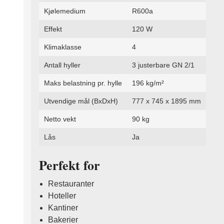
Kjølemedium
R600a
Effekt
120 W
Klimaklasse
4
Antall hyller
3 justerbare GN 2/1
Maks belastning pr. hylle
196 kg/m²
Utvendige mål (BxDxH)
777 x 745 x 1895 mm
Netto vekt
90 kg
Lås
Ja
Perfekt for
Restauranter
Hoteller
Kantiner
Bakerier