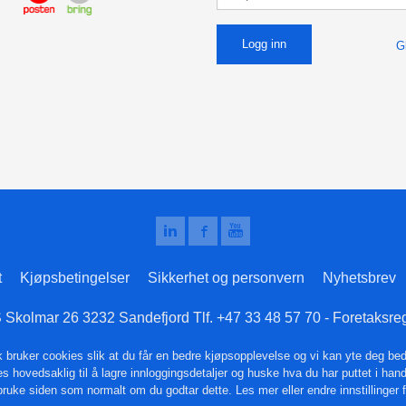
G
t
Kjøpsbetingelser
Sikkerhet og personvern
Nyhetsbrev
S Skolmar 26 3232 Sandefjord Tlf.
+47 33 48 57 70
- Foretaksre
k bruker cookies slik at du får en bedre kjøpsopplevelse og vi kan yte deg bed
s hovedsaklig til å lagre innloggingsdetaljer og huske hva du har puttet i han
 bruke siden som normalt om du godtar dette.
Les mer
eller
endre innstillinger 