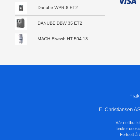
Danube WPR-8 ET2
DANUBE DBW 35 ET2
MACH Elwash HT 504.13
Frak
E. Christiansen A
Vår nettbutik
bruker cookie
Fortsett å