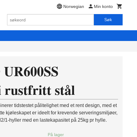
Norwegian
Min konto
Søk
 UR600SS
 rustfritt stål
erer tidstestet pålitelighet med et rent design, med et
tte kjøleskapet er ideelt for krevende serveringsmiljøer,
/1-hyller med en lastekapasitet på 25kg pr hylle.
På lager