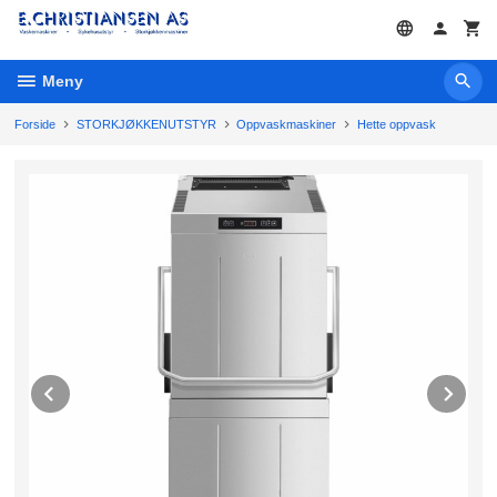
Gå
til
innholdet
Meny
Forside
STORKJØKKENUTSTYR
Oppvaskmaskiner
Hette oppvask
Prev
Ne