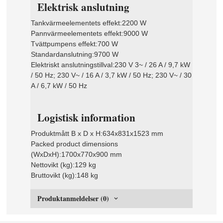
Elektrisk anslutning
Tankvärmeelementets effekt:
2200 W
Pannvärmeelementets effekt:
9000 W
Tvättpumpens effekt:
700 W
Standardanslutning:
9700 W
Elektriskt anslutningstillval:
230 V 3~ / 26 A / 9,7 kW
/ 50 Hz; 230 V~ / 16 A / 3,7 kW / 50 Hz; 230 V~ / 30
A / 6,7 kW / 50 Hz
Logistisk information
Produktmått B x D x H:
634x831x1523 mm
Packed product dimensions
(WxDxH):
1700x770x900 mm
Nettovikt (kg):
129 kg
Bruttovikt (kg):
148 kg
Produktanmeldelser (0)