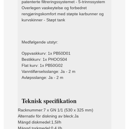
patenterte filtreringssystemet - 5-trinnssystem
Overlegen vaskeytelse og forbedret
rengjøringskomfort med støpte karbunner og
kurvskinner - Støpt tank
Medfølgende utstyr:
Oppvaskkurv: 1x PB50D01
Bestikkurv: 1x PHOOS04
Flat kurv: 1x PB50G02
Vanntilførselsslange: Ja - 2 m
Avløpsslange: Ja - 2 m
Teknisk specifikation
Racknummer:
7 x GN 1/1 (530 x 325 mm)
Alternativ för diskning av bleck:
Ja
Mängd diskmedel:
1,5l/h
Mängd torkmedel:
0,4 l/h