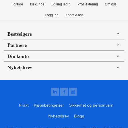
Forside
Bli kunde
Stilling ledig
Prosjektering
Om oss
Logg inn
Kontakt oss
Bestselgere
Partnere
Din konto
Nyhetsbrev
Frakt
Kjøpsbetingelser
Sikkerhet og personvern
Nyhetsbrev
Blogg