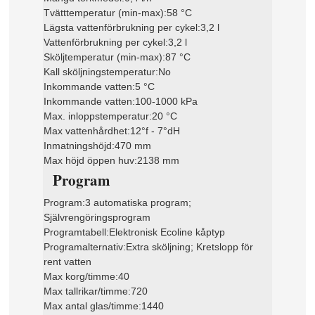
Tvätttemperatur (min-max):
58 °C
Lägsta vattenförbrukning per cykel:
3,2 l
Vattenförbrukning per cykel:
3,2 l
Sköljtemperatur (min-max):
87 °C
Kall sköljningstemperatur:
No
Inkommande vatten:
5 °C
Inkommande vatten:
100-1000 kPa
Max. inloppstemperatur:
20 °C
Max vattenhårdhet:
12°f - 7°dH
Inmatningshöjd:
470 mm
Max höjd öppen huv:
2138 mm
Program
Program:
3 automatiska program;
Självrengöringsprogram
Programtabell:
Elektronisk Ecoline kåptyp
Programalternativ:
Extra sköljning; Kretslopp för
rent vatten
Max korg/timme:
40
Max tallrikar/timme:
720
Max antal glas/timme:
1440