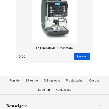
La Cimbali M1 Turbosteam
0,00
Les mer
Forside
Bli kunde
Stilling ledig
Prosjektering
Om oss
Logg inn
Kontakt oss
Bestselgere