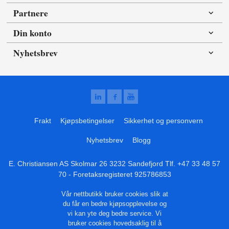
Partnere
Din konto
Nyhetsbrev
Frakt
Kjøpsbetingelser
Sikkerhet og personvern
Nyhetsbrev
Blogg
E. Christiansen AS Skolmar 26 3232 Sandefjord Tlf.
+47 33 48 57
70
- Foretaksregisteret 925786853
Vår nettbutikk bruker cookies slik at
du får en bedre kjøpsopplevelse og
vi kan yte deg bedre service. Vi
bruker cookies hovedsaklig til å