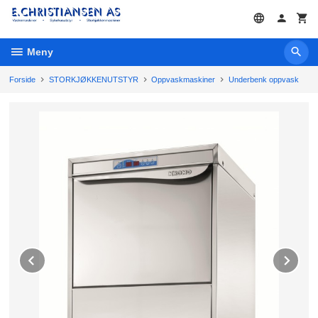
Gå
til
innholdet
Meny
Forside
STORKJØKKENUTSTYR
Oppvaskmaskiner
Underbenk oppvask
Prev
Ne