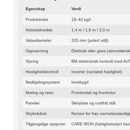
Egenskap
Verdi
Produktivitet
18–42 kg/t
Arbeidsbredde
1,4 m / 1,6 m / 2,0 m
Valsediameter
325 mm (polert stål)
Oppvarming
Elektrisk eller gass (atmosfæri
Styring
BM elektronisk kontroll med 
Hastighetskontroll
Inverter (variabel hastighet)
Nedkjølingssystem
Innebygd
Mating og retur
Frontmatet og frontretur
Paneler
Skinplate og rustfritt stål
Strykebånd
Nomex for høy varmebestandig
Tilgjengelige opsjoner
CARE IRON (fuktighetsstyrt hast