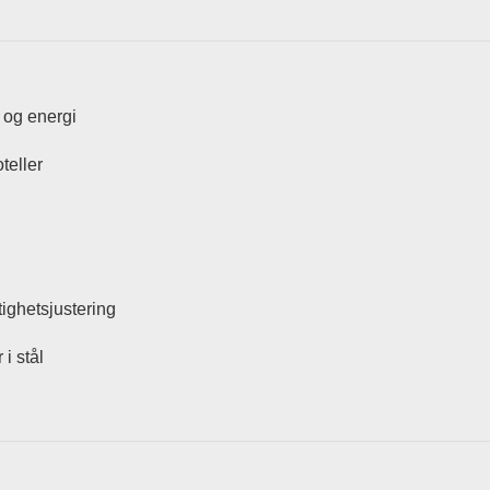
d og energi
teller
ighetsjustering
i stål