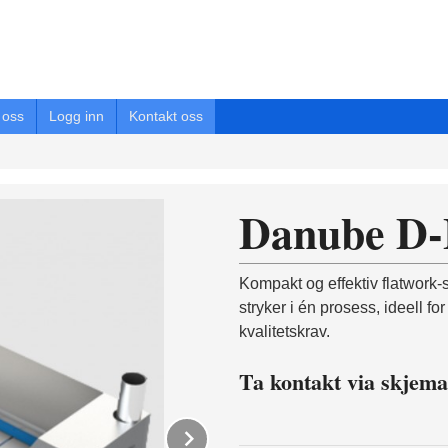
oss
Logg inn
Kontakt oss
Danube D
Kompakt og effektiv flatwork-
stryker i én prosess, ideell f
kvalitetskrav.
Ta kontakt via skjema
Next