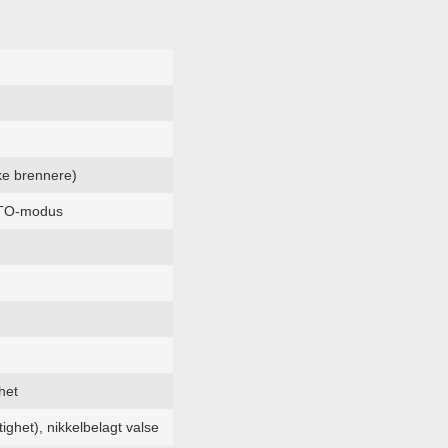
ske brennere)
AUTO-modus
het
ighet), nikkelbelagt valse