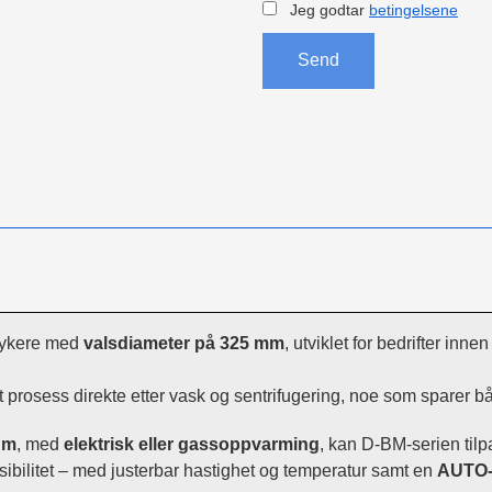
Jeg godtar
betingelsene
Send
trykere med
valsdiameter på 325 mm
, utviklet for bedrifter inne
 prosess direkte etter vask og sentrifugering, noe som sparer bå
0 m
, med
elektrisk eller gassoppvarming
, kan D-BM-serien tilp
ksibilitet – med justerbar hastighet og temperatur samt en
AUTO