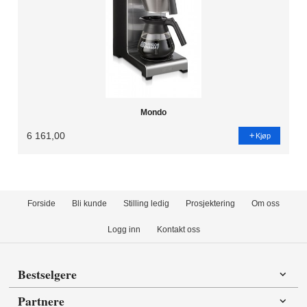
Mondo
6 161,00
Kjøp
Forside
Bli kunde
Stilling ledig
Prosjektering
Om oss
Logg inn
Kontakt oss
Bestselgere
Partnere