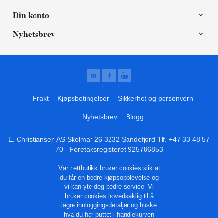
Din konto
Nyhetsbrev
Frakt
Kjøpsbetingelser
Sikkerhet og personvern
Nyhetsbrev
Blogg
E. Christiansen AS Skolmar 26 3232 Sandefjord Tlf.
+47 33 48 57
70
- Foretaksregisteret 925786853
Vår nettbutikk bruker cookies slik at
du får en bedre kjøpsopplevelse og
vi kan yte deg bedre service. Vi
bruker cookies hovedsaklig til å
lagre innloggingsdetaljer og huske
hva du har puttet i handlekurven