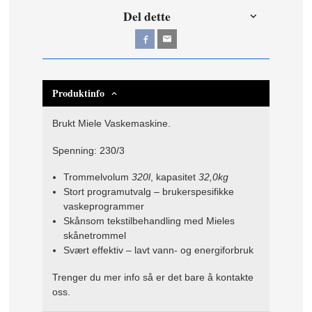
Del dette
Produktinfo
Brukt Miele Vaskemaskine.
Spenning: 230/3
Trommelvolum
320
l
, kapasitet
32,0
kg
Stort programutvalg – brukerspesifikke
vaskeprogrammer
Skånsom tekstilbehandling med Mieles
skånetrommel
Svært effektiv – lavt vann- og energiforbruk
Trenger du mer info så er det bare å kontakte
oss.