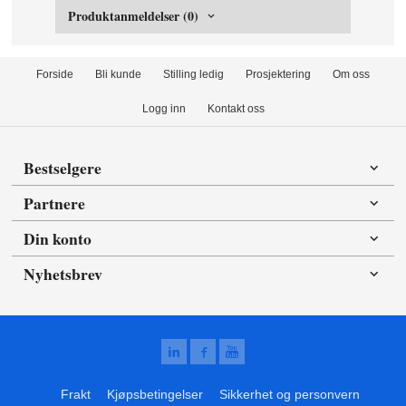
Produktanmeldelser (0)
Forside
Bli kunde
Stilling ledig
Prosjektering
Om oss
Logg inn
Kontakt oss
Bestselgere
Partnere
Din konto
Nyhetsbrev
Frakt
Kjøpsbetingelser
Sikkerhet og personvern