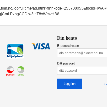
w.finn.no/job/fulltime/ad.html?finnkode=253738053&fbclid=
gjCmLPxpgCCDiw3tnT8xWmvHB8
Din konto
E-postadresse
Ditt passord
G