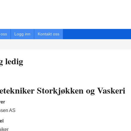
oss
Logg inn
Kontakt oss
g ledig
etekniker Storkjøkken og Vaskeri
ver
ansen AS
el
iker