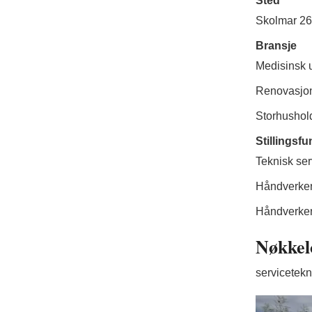
Sted
Skolmar 26
Bransje
Medisinsk u
Renovasjon
Storhushol
Stillingsf
Teknisk ser
Håndverker 
Håndverker 
Nøkkel
servicetekn