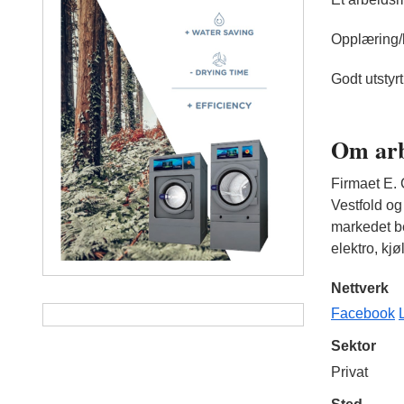
Opplæring/
Godt utstyr
Om arb
Firmaet E. 
Vestfold og
markedet be
elektro, kjø
Nettverk
Facebook
Sektor
Privat