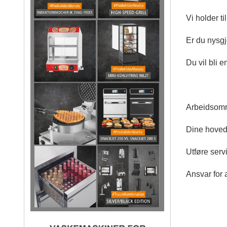
Vi holder ti
Er du nysgje
Du vil bli 
Arbeidsomr
Dine hovedo
Utføre serv
Ansvar for a