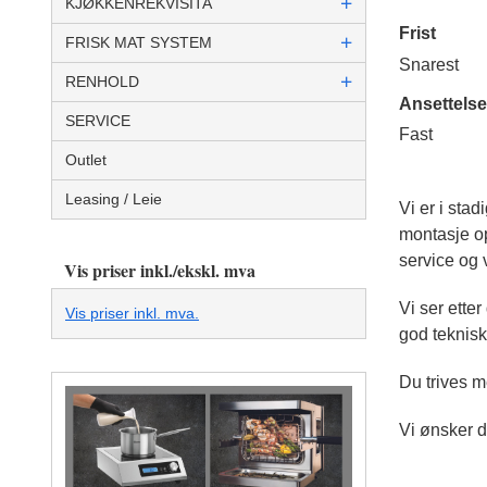
KJØKKENREKVISITA
Frist
FRISK MAT SYSTEM
Snarest
RENHOLD
Ansettels
SERVICE
Fast
Outlet
Leasing / Leie
Vi er i stad
montasje op
service og 
Vis priser inkl./ekskl. mva
Vi ser ette
Vis priser inkl. mva.
god teknis
Du trives m
Vi ønsker d