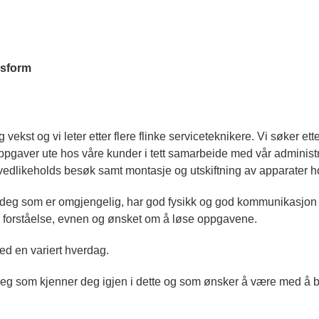
esform
ig vekst og vi leter etter flere flinke serviceteknikere. Vi søker 
pgaver ute hos våre kunder i tett samarbeide med vår administr
vedlikeholds besøk samt montasje og utskiftning av apparater h
r deg som er omgjengelig, har god fysikk og god kommunikasjon 
k forståelse, evnen og ønsket om å løse oppgavene.
ed en variert hverdag.
eg som kjenner deg igjen i dette og som ønsker å være med å byg