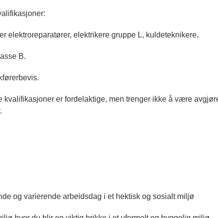
lifikasjoner:
ter elektroreparatører, elektrikere gruppe L, kuldeteknikere.
lasse B.
kførerbevis.
kvalifikasjoner er fordelaktige, men trenger ikke å være avgjø
.
e og varierende arbeidsdag i et hektisk og sosialt miljø
ljø hvor du blir en viktig brikke i et uformelt og hyggelig miljø.