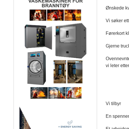
Ønskede kva
Vi søker et
Førerkort k
Gjerne truc
Ovennevnte 
vi leter etter
Vi tilbyr
En spennend
Et arbeidsmi