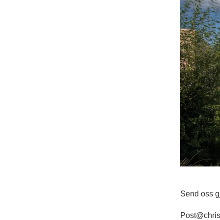
Send oss gj
Post@chris