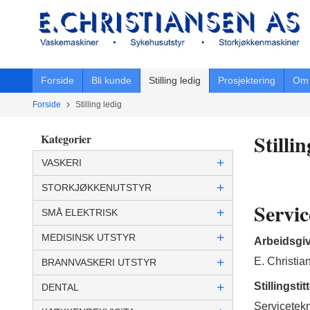
Gå
til
innholdet
Forside
Bli kunde
Stilling ledig
Prosjektering
Om 
Forside
Stilling ledig
Stillin
Kategorier
VASKERI
STORKJØKKENUTSTYR
Servic
SMÅ ELEKTRISK
MEDISINSK UTSTYR
Arbeidsgi
E. Christi
BRANNVASKERI UTSTYR
Stillingstitt
DENTAL
Servicetekn