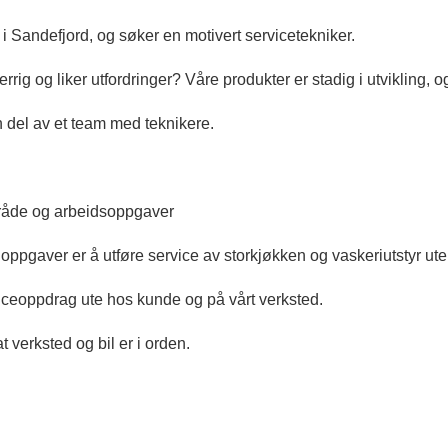
l i Sandefjord, og søker en motivert servicetekniker.
rrig og liker utfordringer? Våre produkter er stadig i utvikling, og
en del av et team med teknikere.
åde og arbeidsoppgaver
ppgaver er å utføre service av storkjøkken og vaskeriutstyr ut
iceoppdrag ute hos kunde og på vårt verksted.
t verksted og bil er i orden.