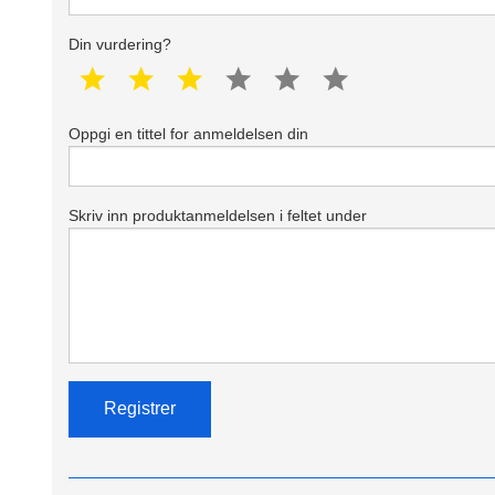
Din vurdering?
1 star
2 star
3 star
4 star
5 star
6 star
Oppgi en tittel for anmeldelsen din
Skriv inn produktanmeldelsen i feltet under