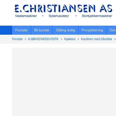
Gå
til
innholdet
Forside
Bli kunde
Stilling ledig
Prosjektering
Om 
Forside
KJØKKENREKVISITA
Kjøkken
Kantiner med håndtak