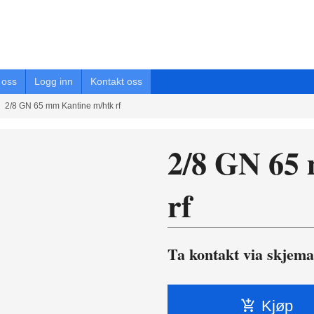
oss
Logg inn
Kontakt oss
2/8 GN 65 mm Kantine m/htk rf
2/8 GN 65
rf
Ta kontakt via skjema
Kjøp