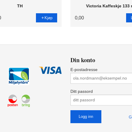
TH
Victoria Kaffeskje 133
0
0,00
Kjøp
Din konto
E-postadresse
Ditt passord
G