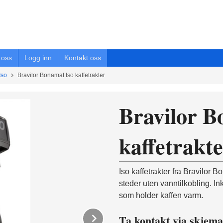
oss
Logg inn
Kontakt oss
Iso
Bravilor Bonamat Iso kaffetrakter
Bravilor B
kaffetrakt
Iso kaffetrakter fra Bravilor 
steder uten vanntilkobling. Ink
som holder kaffen varm.
Next
Ta kontakt via skjema