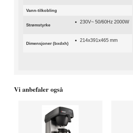
Vann-tilkobling
230V~ 50/60Hz 2000W
Strømstyrke
214x391x465 mm
Dimensjoner (bxdxh)
Vi anbefaler også