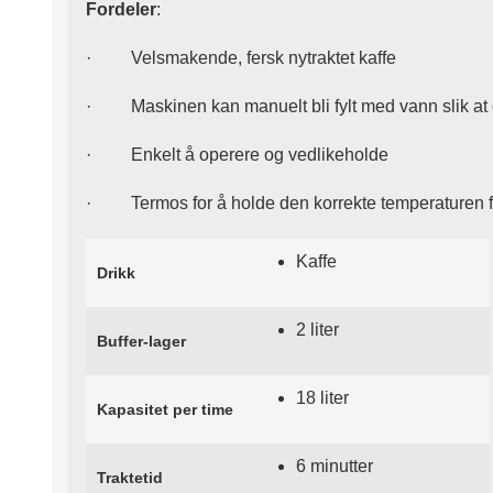
Fordeler
:
·
Velsmakende, fersk nytraktet kaffe
·
Maskinen kan manuelt bli fylt med vann slik at 
·
Enkelt å operere og vedlikeholde
·
Termos for å holde den korrekte temperaturen f
Kaffe
Drikk
2 liter
Buffer-lager
18 liter
Kapasitet per time
6 minutter
Traktetid